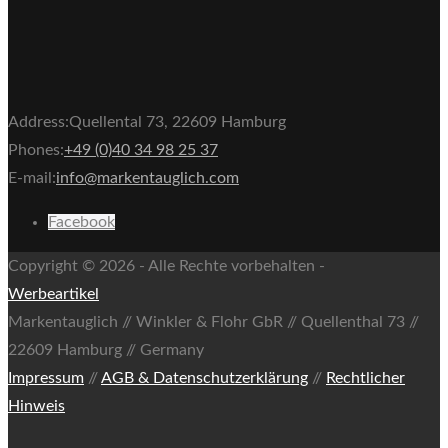
Address:
Quellental 73, 22609 Hamburg
Phones:
+49 (0)40 34 98 25 37
E-mail:
info@markentauglich.com
Facebook
Copyright © 2026 - Alle Rechte vorbehalten -
Werbeartikel
Markentauglich // Winkler & Flohr GbR // Quellenthal 73 //
22609 Hamburg // Germany
Impressum
//
AGB & Datenschutzerklärung
//
Rechtlicher
Hinweis