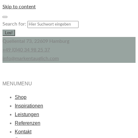
Skip to content
Search for:
Los!
Quellental 73, 22609 Hamburg
+49 (0)40 34 98 25 37
info@markentauglich.com
MENU
MENU
Shop
Inspirationen
Leistungen
Referenzen
Kontakt