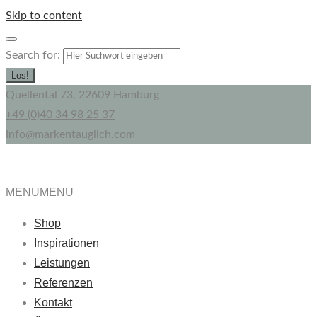
Skip to content
Search for:
Los!
Quellental 73, 22609 Hamburg
+49 (0)40 34 98 25 37
info@markentauglich.com
MENU
MENU
Shop
Inspirationen
Leistungen
Referenzen
Kontakt