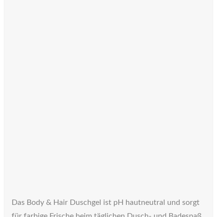
Das Body & Hair Duschgel ist pH hautneutral und sorgt
für farbige Frische beim täglichen Dusch- und Badespaß.