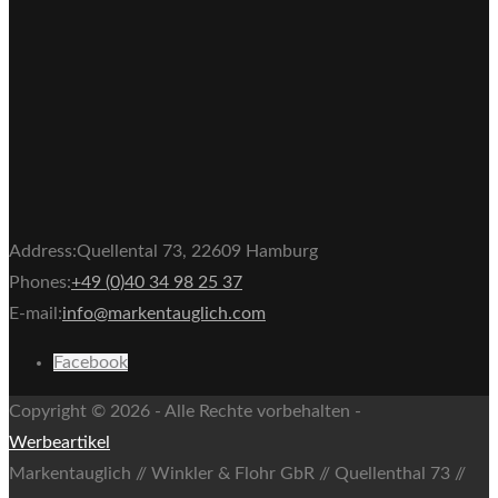
Address:
Quellental 73, 22609 Hamburg
Phones:
+49 (0)40 34 98 25 37
E-mail:
info@markentauglich.com
Facebook
Copyright © 2026 - Alle Rechte vorbehalten -
Werbeartikel
Markentauglich // Winkler & Flohr GbR // Quellenthal 73 //