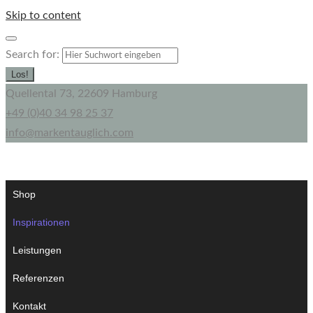
Skip to content
Search for:
Los!
Quellental 73, 22609 Hamburg
+49 (0)40 34 98 25 37
info@markentauglich.com
Shop
Inspirationen
Leistungen
Referenzen
Kontakt