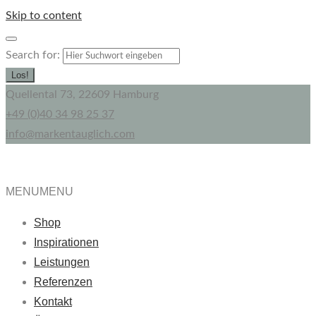
Skip to content
Search for:
Los!
Quellental 73, 22609 Hamburg
+49 (0)40 34 98 25 37
info@markentauglich.com
MENU
MENU
Shop
Inspirationen
Leistungen
Referenzen
Kontakt