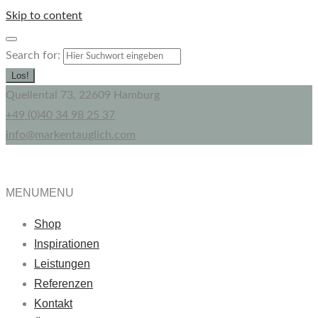
Skip to content
Search for:
Los!
Quellental 73, 22609 Hamburg
+49 (0)40 34 98 25 37
info@markentauglich.com
MENU
MENU
Shop
Inspirationen
Leistungen
Referenzen
Kontakt