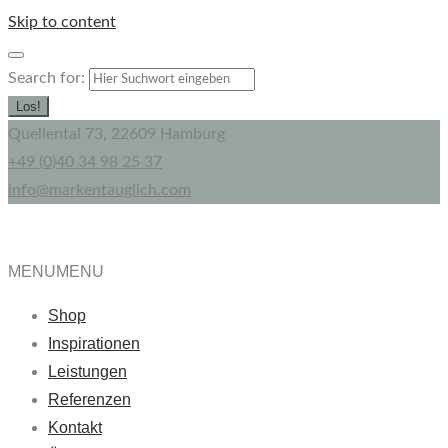
Skip to content
Search for:
Los!
Quellental 73, 22609 Hamburg
+49 (0)40 34 98 25 37
info@markentauglich.com
MENU
MENU
Shop
Inspirationen
Leistungen
Referenzen
Kontakt